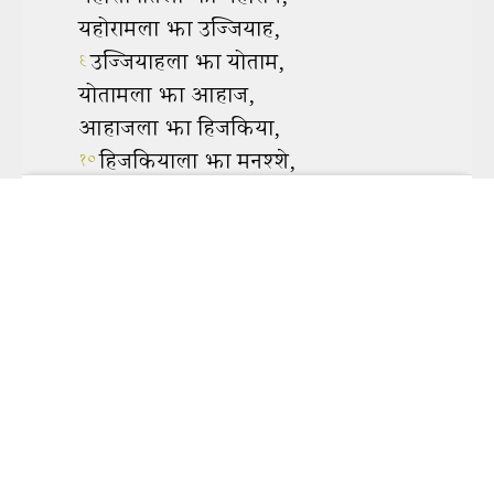
यो एप अफलाइन हेर्नका लागि, साथै नयाँ विन्डोमा खोल्नको
लागि
यहाँ क्लिक गर्नुहोस्
। त्यसपछि, यसलाई बुकमार्क
गर्नुहोस् वा तपाईंको होम स्क्रिनमा थप्नुहोस्।
सेयर गर्नुहोस्