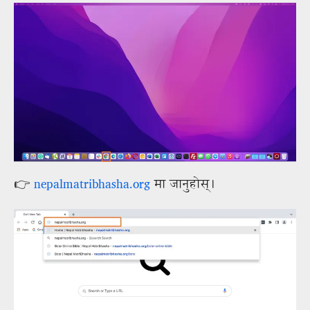
👉
nepalmatribhasha.org
मा जानुहोस्।