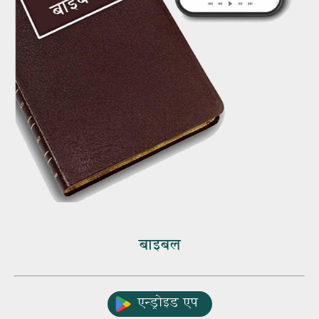
बाइबल
एन्ड्रोइड एप