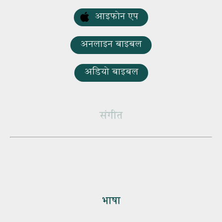
आइफोन एप
अनलाइन बाइबल
अडियो बाइबल
संगीत
भाषा