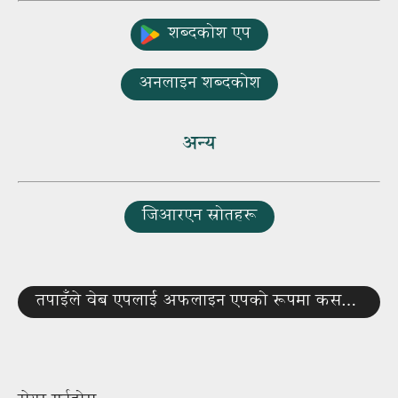
शब्दकोश एप
अनलाइन शब्दकोश
अन्य
जिआरएन स्रोतहरू
तपाइँले वेब एपलाई अफलाइन एपको रूपमा कसरी प्रयोग गर्ने?