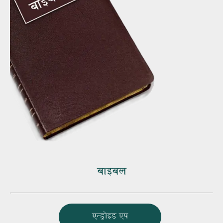
बाइबल
एन्ड्रोइड एप