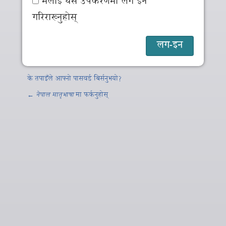
मलाई यस उपकरणमा लग इन
गरिराख्नुहोस्
के तपाइँले आफ्नो पासवर्ड बिर्सनुभयो?
←
नेपाल मातृभाषा
मा फर्कनुहोस्