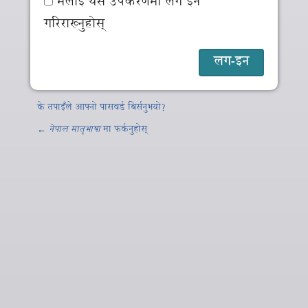
मलाई यस उपकरणमा लग इन
गरिराख्नुहोस्
के तपाइँले आफ्नो पासवर्ड बिर्सनुभयो?
←
नेपाल मातृभाषा
मा फर्कनुहोस्