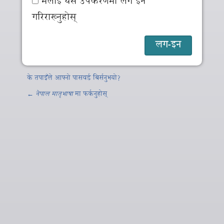
मलाई यस उपकरणमा लग इन
गरिराख्नुहोस्
के तपाइँले आफ्नो पासवर्ड बिर्सनुभयो?
←
नेपाल मातृभाषा
मा फर्कनुहोस्